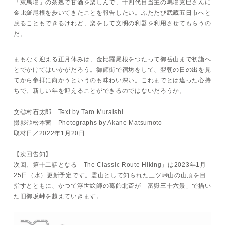
「東馬場」の茶処で甘酒を楽しんで、十四代目当主の馬場克巳さんに
金比羅尾根を歩いてきたことを報告したい。ふたたび武蔵五日市へと
戻ることもできるけれど、楽をして文明の利器を利用させてもらうの
だ。
まもなく迎える正月休みは、金比羅尾根をつたって御岳山まで初詣へ
とでかけてはいかがだろう。御師街で宿坊をして、翌朝の日の出を見
てから参拝に向かうというのも味わい深い。これまでとは違った心持
ちで、新しい年を迎えることができるのではないだろうか。
文◎村石太郎 Text by Taro Muraishi
撮影◎松本茜 Photographs by Akane Matsumoto
取材日／2022年1月20日
【次回告知】
次回、第十二話となる「The Classic Route Hiking」は2023年1月
25日（水）更新予定です。霊山として知られた三ツ峠山の山頂を目
指すとともに、かつて浮世絵師の葛飾北斎が「富嶽三十六景」で描い
た旧御坂峠を越えていきます。