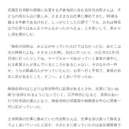
武蔵五日市駅の西側に位置する戸倉地区に住む吉沢代次郎さんは、子
どもの頃から山に親しみ、さまざまな山仕事に務めてきた。90歳を
越える年齢であるけれど、しっかりとした口調で「でも、おれは御岳
山で山登りはあんまりやんなかったからなぁ」と大笑いして、若かり
し頃を懐かしむ。
「御岳の信仰は、みんながやっていたわけではなかったな。あそこは
犬の神様だよね。オオカミ(大神)。元日に行ったり、小正月の1月15
日頃に行ったりしてね。ケーブルカーであがっていく参道の途中に、
お土産屋さんが並んでいるところがあるじゃない。そのなかの一件
が、うちの親戚の人がやっていたんだ。お宮へ行く手前で、参道の右
左に店があるところ。そこへ、よく歩いて行ったね」
御嶽信仰のはじまりは弥生時代に起源があるとされ、次第に“おいぬ
様”が信仰されるようになっていく。江戸時代になると、庶民のあい
だで社寺詣が盛んとなり、御嶽信仰が武蔵国や相模国を中心に関東一
円に広がっていった。
土木関係の仕事に務めていた代次郎さんは、仕事を請け負って御岳ま
でよく歩いていったと話す。そのときに使っていたのは金比羅尾根で