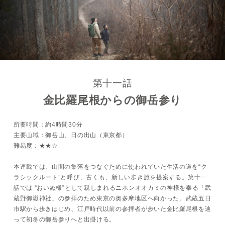
第十一話
金比羅尾根からの御岳参り
所要時間：約4時間30分
主要山域：御岳山、日の出山（東京都）
難易度：★★☆
本連載では、山間の集落をつなぐために使われていた生活の道を“ク
ラシックルート”と呼び、古くも、新しい歩き旅を提案する。第十一
話では “おいぬ様”として親しまれるニホンオオカミの神様を奉る「武
蔵野御嶽神社」の参拝のため東京の奥多摩地区へ向かった。武蔵五日
市駅から歩きはじめ、江戸時代以前の参拝者が歩いた金比羅尾根を辿
って初冬の御岳参りへと出掛ける。