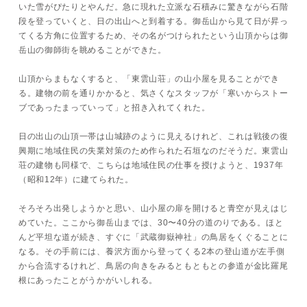
いた雪がぴたりとやんだ。急に現れた立派な石積みに驚きながら石階
段を登っていくと、日の出山へと到着する。御岳山から見て日が昇っ
てくる方角に位置するため、その名がつけられたという山頂からは御
岳山の御師街を眺めることができた。
山頂からまもなくすると、「東雲山荘」の山小屋を見ることができ
る。建物の前を通りかかると、気さくなスタッフが「寒いからストー
ブであったまっていって」と招き入れてくれた。
日の出山の山頂一帯は山城跡のように見えるけれど、これは戦後の復
興期に地域住民の失業対策のため作られた石垣なのだそうだ。東雲山
荘の建物も同様で、こちらは地域住民の仕事を授けようと、1937年
（昭和12年）に建てられた。
そろそろ出発しようかと思い、山小屋の扉を開けると青空が見えはじ
めていた。ここから御岳山までは、30〜40分の道のりである。ほと
んど平坦な道が続き、すぐに「武蔵御嶽神社」の鳥居をくぐることに
なる。その手前には、養沢方面から登ってくる2本の登山道が左手側
から合流するけれど、鳥居の向きをみるともともとの参道が金比羅尾
根にあったことがうかがいしれる。