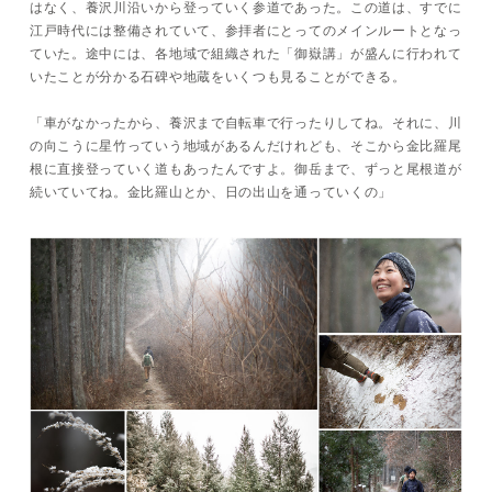
はなく、養沢川沿いから登っていく参道であった。この道は、すでに
江戸時代には整備されていて、参拝者にとってのメインルートとなっ
ていた。途中には、各地域で組織された「御嶽講」が盛んに行われて
いたことが分かる石碑や地蔵をいくつも見ることができる。
「車がなかったから、養沢まで自転車で行ったりしてね。それに、川
の向こうに星竹っていう地域があるんだけれども、そこから金比羅尾
根に直接登っていく道もあったんですよ。御岳まで、ずっと尾根道が
続いていてね。金比羅山とか、日の出山を通っていくの」