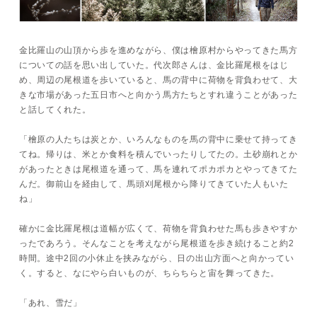
金比羅山の山頂から歩を進めながら、僕は檜原村からやってきた馬方
についての話を思い出していた。代次郎さんは、金比羅尾根をはじ
め、周辺の尾根道を歩いていると、馬の背中に荷物を背負わせて、大
きな市場があった五日市へと向かう馬方たちとすれ違うことがあった
と話してくれた。
「檜原の人たちは炭とか、いろんなものを馬の背中に乗せて持ってき
てね。帰りは、米とか食料を積んでいったりしてたの。土砂崩れとか
があったときは尾根道を通って、馬を連れてポカポカとやってきてた
んだ。御前山を経由して、馬頭刈尾根から降りてきていた人もいた
ね」
確かに金比羅尾根は道幅が広くて、荷物を背負わせた馬も歩きやすか
ったであろう。そんなことを考えながら尾根道を歩き続けること約2
時間。途中2回の小休止を挟みながら、日の出山方面へと向かってい
く。すると、なにやら白いものが、ちらちらと宙を舞ってきた。
「あれ、雪だ」