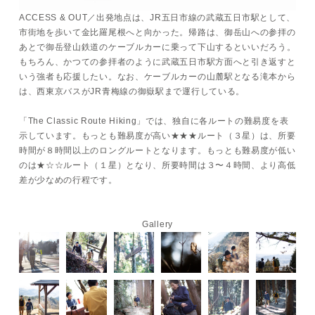
ACCESS & OUT／出発地点は、JR五日市線の武蔵五日市駅として、
市街地を歩いて金比羅尾根へと向かった。帰路は、御岳山への参拝の
あとで御岳登山鉄道のケーブルカーに乗って下山するといいだろう。
もちろん、かつての参拝者のように武蔵五日市駅方面へと引き返すと
いう強者も応援したい。なお、ケーブルカーの山麓駅となる滝本から
は、西東京バスがJR青梅線の御嶽駅まで運行している。
「The Classic Route Hiking」では、独自に各ルートの難易度を表
示しています。もっとも難易度が高い★★★ルート（３星）は、所要
時間が８時間以上のロングルートとなります。もっとも難易度が低い
のは★☆☆ルート（１星）となり、所要時間は３〜４時間、より高低
差が少なめの行程です。
Gallery