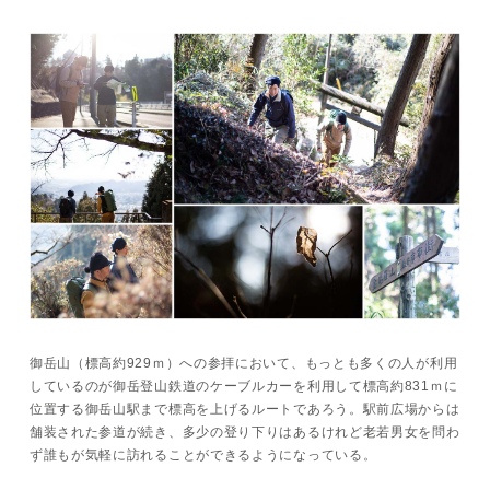
御岳山（標高約929ｍ）への参拝において、もっとも多くの人が利用
しているのが御岳登山鉄道のケーブルカーを利用して標高約831ｍに
位置する御岳山駅まで標高を上げるルートであろう。駅前広場からは
舗装された参道が続き、多少の登り下りはあるけれど老若男女を問わ
ず誰もが気軽に訪れることができるようになっている。