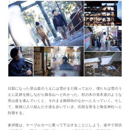
日影になった登山道のうえには雪がまだ残っており、僕たちは雪のう
えに足跡を残しながら御岳山へと向かった。杉の木の並木道のような
登山道を進んでいくと、そのまま御師街のなかへと入っていく。そし
て、複雑に入り組んだ小道を歩いていき、石段を登ると御岳神社へと
到着する。
参拝後は、ケーブルカーに乗って下山することにしよう。途中で宿坊