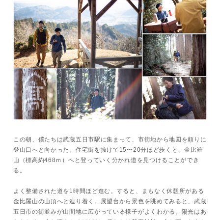
この朝、僕たちは武蔵五日市駅に集まって、市街地から地図を頼りに
登山口へと向かった。住宅街を抜けて15〜20分ほど歩くと、金比羅
山（標高約468ｍ）へと登っていく分かれ道を見つけることができ
る。
よく整備された道を1時間ほど進む。すると、まもなく休憩所がある
金比羅山の山頂へと辿り着く。展望台から景色を眺めてみると、武蔵
五日市の街並みが山間地に広がっている様子がよくわかる。陽光はあ