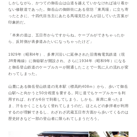
しかしながら、かつての御岳山は山道を越えていかなければ辿り着か
ない修験道であった。御岳山の御師街にある宿坊「東馬場」に立ち寄
ったときに、十四代目当主にあたる馬場克巳さんが話していた言葉が
印象的だ。
「本来の道は、五日市からですからね。ケーブルができちゃったか
ら、反対側が表参道みたいになっちゃったけど」
1929年（昭和4年）、多摩川沿いに延伸された旧青梅電気鉄道（現
JR青梅線）に御嶽駅が開設され、さらに1934年（昭和9年）になる
と御岳登山鉄道のケーブルカーが開通したことで一気に人の流れが変
わってしまった。
山麓にある御岳登山鉄道の滝本駅（標高約408ｍ）から、歩いて御岳
山駅へと向かうと50分程度を要する。同じ道でもケーブルカーを利
用すれば、わずか6分で到着してしまう。しかも、座席に座ったま
ま、汗をかくこともなく登れてしまうのだ。ほとんどの参拝者が利用
するのが理解できるし、わざわざ武蔵五日市方面から歩いてくるのは
歴史好きなど一部の登山者に限られてしまうだろう。