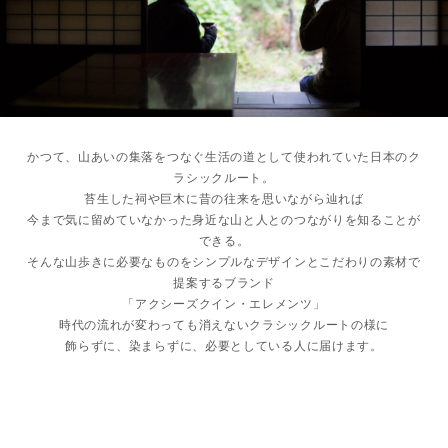
かつて、山あいの集落をつなぐ生活の道として使われていた日本のク
ラシックルート。
苔生した祠や巨木に昔の往来を思いながら辿れば
今まで気に留めていなかった身近な山と人とのつながりを知ることが
できる。
そんな山歩きに必要なものをシンプルなデザインとこだわりの素材で
提案するブランド
「アクシーズクイン・エレメンツ」
時代の流れが変わっても消えないクラシックルートの様に
飾らずに、染まらずに、必要としている人に届けます。